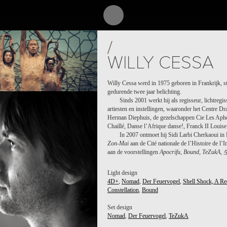
/
WILLY CESSA
Willy Cessa werd in 1975 geboren in Frankrijk, s
gedurende twee jaar belichting.
Sinds 2001 werkt hij als regisseur, lichtregi
artiesten en instellingen, waaronder het Centre D
Herman Diephuis, de gezelschappen Cie Les Apho
Chaillé, Danse l’Afrique danse!, Franck II Louise
In 2007 ontmoet hij Sidi Larbi Cherkaoui in P
Zon-Mai
aan de Cité nationale de l’Histoire de l
aan de voorstellingen
Apocrifu
,
Bound
,
TeZukA
,
Light design
4D+
,
Nomad
,
Der Feuervogel
,
Shell Shock, A R
Constellation
,
Bound
Set design
Nomad
,
Der Feuervogel
,
TeZukA