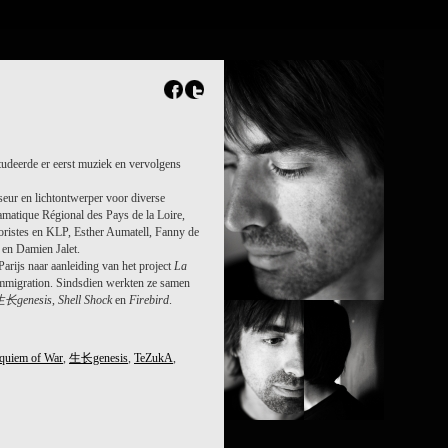
tudeerde er eerst muziek en vervolgens
sseur en lichtontwerper voor diverse
ramatique Régional des Pays de la Loire,
ristes en KLP, Esther Aumatell, Fanny de
 en Damien Jalet.
arijs naar aanleiding van het project
La
’Immigration. Sindsdien werkten ze samen
生长
genesis
,
Shell Shock
en
Firebird
.
equiem of War
,
生长genesis
,
TeZukA
,