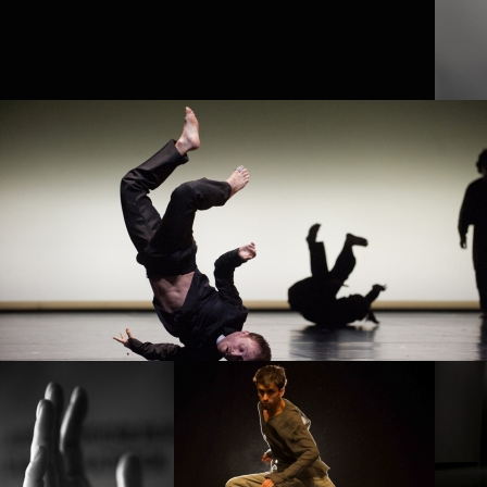
PROJE
生长GE
PROJECT /
TEZUKA