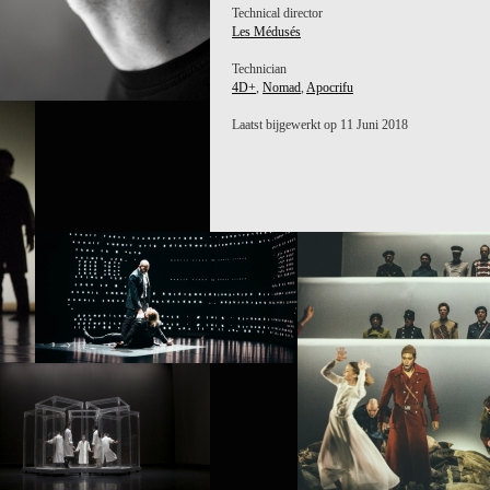
Technical director
Les Médusés
Technician
4D+
,
Nomad
,
Apocrifu
Laatst bijgewerkt op 11 Juni 2018
CT /
NESIS
PROJECT /
PROJECT /
4D+
LES MÉDUSÉS