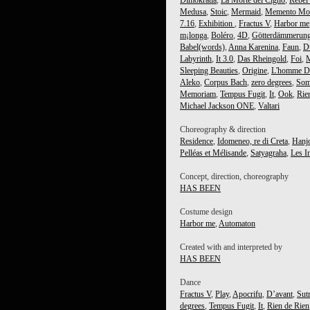
Dimokratía
,
La Morte del Cigno
,
Rebel
Medusa
,
Stoic
,
Mermaid
,
Memento Mo
7.16
,
Exhibition
,
Fractus V
,
Harbor me
m¡longa
,
Boléro
,
4D
,
Götterdämmerun
Babel(words)
,
Anna Karenina
,
Faun
,
D
Labyrinth
,
It 3.0
,
Das Rheingold
,
Foi
,
Sleeping Beauties
,
Origine
,
L'homme D
Aleko
,
Corpus Bach
,
zero degrees
,
Som
Memoriam
,
Tempus Fugit
,
It
,
Ook
,
Rie
Michael Jackson ONE
,
Valtari
Choreography & direction
Residence
,
Idomeneo, re di Creta
,
Hanj
Pelléas et Mélisande
,
Satyagraha
,
Les I
Concept, direction, choreography
HAS BEEN
Costume design
Harbor me
,
Automaton
Created with and interpreted by
HAS BEEN
Dance
Fractus V
,
Play
,
Apocrifu
,
D’avant
,
Sut
degrees
,
Tempus Fugit
,
It
,
Rien de Rien