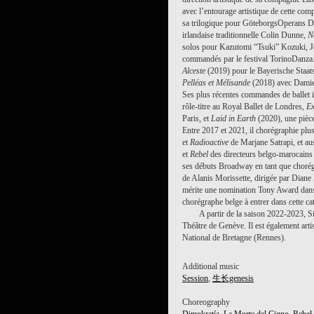
avec l’entourage artistique de cette co
sa trilogique pour GöteborgsOperans
irlandaise traditionnelle Colin Dunne,
N
solos pour Kazutomi “Tsuki” Kozuki, J
commandés par le festival TorinoDanza. 
Alceste
(2019) pour le Bayerische Staat
Pelléas et Mélisande
(2018) avec Damie
Ses plus récentes commandes de ballet 
rôle-titre au Royal Ballet de Londres,
E
Paris, et
Laid in Earth
(2020), une pièce
Entre 2017 et 2021, il chorégraphie pl
et
Radioactive
de Marjane Satrapi, et au
et
Rebel
des directeurs belgo-marocains A
ses débuts Broadway en tant que choré
de Alanis Morissette, dirigée par Diane 
mérite une nomination Tony Award dans l
chorégraphe belge à entrer dans cette ca
A partir de la saison 2022-2023, S
Théâtre de Genève. Il est également arti
National de Bretagne (Rennes).
Additional music
Session
,
生长genesis
Choreography