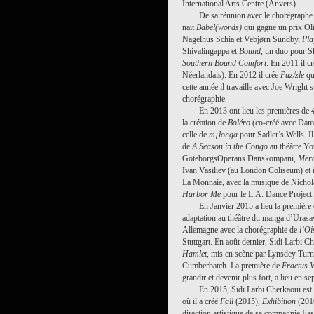
International Arts Centre (Anvers).
De sa réunion avec le chorégraph
nait
Babel(words)
qui gagne un prix Oli
Nagelhus Schia et Vebjørn Sundby,
Pla
Shivalingappa et
Bound
, un duo pour S
Southern Bound Comfort
. En 2011 il c
Néerlandais). En 2012 il crée
Puz/zle
qu
cette année il travaille avec Joe Wright 
chorégraphie.
En 2013 ont lieu les premières de
la création de
Boléro
(co-créé avec Dami
celle de
m¡longa
pour Sadler’s Wells. I
de
A Season in the Congo
au théâtre Yo
GöteborgsOperans
Danskompani,
Mer
Ivan Vasiliev (au London Coliseum) et 
La Monnaie, avec la musique de Nicholas
Harbor Me
pour le L.A. Dance Project.
En Janvier 2015 a lieu la première
adaptation au théâtre du manga d’Urasa
Allemagne avec la chorégraphie de
l’Oi
Stuttgart. En août dernier, Sidi Larbi 
Hamlet
, mis en scène par Lynsdey Turne
Cumberbatch. La première de
Fractus 
grandir et devenir plus fort, a lieu en 
En 2015, Sidi Larbi Cherkaoui est 
où il a créé
Fall
(2015),
Exhibition
(201
direction artistique de sa compagnie Eas