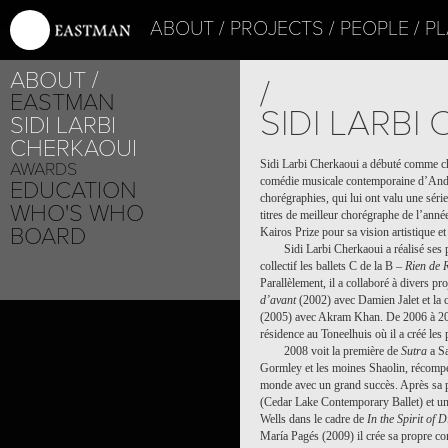
ABOUT
PROJECTS
PEOPLE
PL
ABOUT
/
EASTMAN
SIDI LARBI
SIDI LARBI
CHERKAOUI
Sidi Larbi Cherkaoui a débuté comme 
AWARDS
comédie musicale contemporaine d’Andre
EDUCATION
chorégraphies, qui lui ont valu une séri
WHO'S WHO
titres de meilleur chorégraphe de l’anné
BOARD
Kairos Prize pour sa vision artistique e
Sidi Larbi Cherkaoui a réalisé se
collectif les ballets C de la B –
Rien de 
Parallèlement, il a collaboré à divers pro
d’avant
(2002) avec Damien Jalet et la
(2005) avec Akram Khan. De 2006 à 2009,
résidence au Toneelhuis où il a créé les
2008 voit la première de
Sutra
a Sa
Gormley et les moines Shaolin, récompe
monde avec un grand succès. Après sa 
(Cedar Lake Contemporary Ballet) et u
Wells dans le cadre de
In the Spirit of D
María Pagés (2009) il crée sa propre