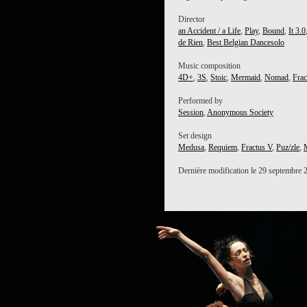
Director
an Accident / a Life
,
Play
,
Bound
,
It 3.0
de Rien
,
Best Belgian Dancesolo
PROJECT /
Music composition
MEA CULPA
4D+
,
3S
,
Stoic
,
Mermaid
,
Nomad
,
Frac
Performed by
Session
,
Anonymous Society
Set design
Medusa
,
Requiem
,
Fractus V
,
Puz/zle
,
Dernière modification le 29 septembre 
PROJECT /
FAUN
PROJECT /