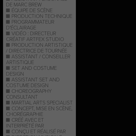
DE MARC BREW
ÉQUIPE DE SCÈNE
PRODUCTION TECHNIQUE
PROGRAMMATEUR
D'ÉCLAIRAGE
VIDÉO : DIRECTEUR
CRÉATIF ARTFEX STUDIO
PRODUCTION ARTISTIQUE
/ DIRECTRICE DE TOURNÉE
ASSISTANT / CONSEILLER
ARTISTIQUE
SET AND COSTUME
DESIGN
ASSISTANT SET AND
COSTUME DESIGN
CHOREOGRAPHY
CONSULTANT
MARTIAL ARTS SPECIALIST
CONCEPT, MISE EN SCÈNE,
CHORÉGRAPHIE
CRÉÉ AVEC ET
INTERPRÉTÉ PAR
CONÇU ET RÉALISÉ PAR