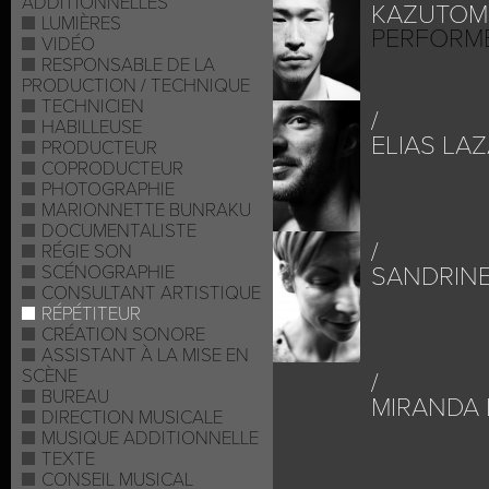
ADDITIONNELLES
KAZUTOMI 
LUMIÈRES
PERFORM
VIDÉO
RESPONSABLE DE LA
PRODUCTION / TECHNIQUE
TECHNICIEN
HABILLEUSE
ELIAS LAZ
PRODUCTEUR
COPRODUCTEUR
PHOTOGRAPHIE
MARIONNETTE BUNRAKU
DOCUMENTALISTE
RÉGIE SON
SCÉNOGRAPHIE
SANDRINE
CONSULTANT ARTISTIQUE
RÉPÉTITEUR
CRÉATION SONORE
ASSISTANT À LA MISE EN
SCÈNE
BUREAU
MIRANDA 
DIRECTION MUSICALE
MUSIQUE ADDITIONNELLE
TEXTE
CONSEIL MUSICAL