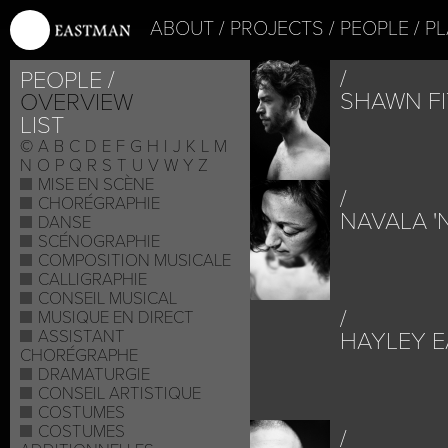
ABOUT
PROJECTS
PEOPLE
PL
PEOPLE
SHAWN F
OVERVIEW
LIST
©
A
B
C
D
E
F
G
H
I
J
K
L
M
N
O
P
Q
R
S
T
U
V
W
Y
Z
MISE EN SCÈNE
CHORÉGRAPHIE
NAVALA '
DANSE
SCÉNOGRAPHIE
COMPOSITION MUSICALE
CALLIGRAPHIE
CONSEIL MUSICAL
MUSIQUE EN DIRECT
ASSISTANT
HAYLEY 
CHORÉGRAPHE
DRAMATURGIE
CONSEIL ARTISTIQUE
COSTUMES
COSTUMES