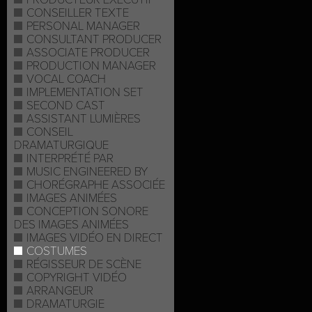
CONSEILLER TEXTE
PERSONAL MANAGER
CONSULTANT PRODUCER
ASSOCIATE PRODUCER
PRODUCTION MANAGER
VOCAL COACH
IMPLEMENTATION SET
SECOND CAST
ASSISTANT LUMIÈRES
CONSEIL
DRAMATURGIQUE
INTERPRÉTÉ PAR
MUSIC ENGINEERED BY
CHORÉGRAPHE ASSOCIÉE
IMAGES ANIMÉES
CONCEPTION SONORE
DES IMAGES ANIMÉES
IMAGES VIDÉO EN DIRECT
COSTUMES
RÉGISSEUR DE SCÈNE
COPYRIGHT VIDÉO
ARRANGEUR
DRAMATURGIE