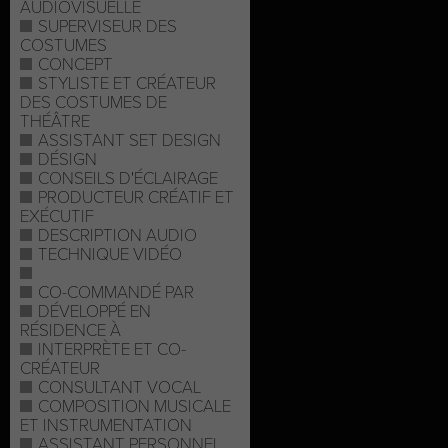
AUDIOVISUELLE
SUPERVISEUR DES
COSTUMES
CONCEPT
STYLISTE ET CRÉATEUR
DES COSTUMES DE
THÉÂTRE
ASSISTANT SET DESIGN
DÉSIGN
CONSEILS D'ÉCLAIRAGE
PRODUCTEUR CRÉATIF ET
EXÉCUTIF
DESCRIPTION AUDIO
TECHNIQUE VIDÉO
CO-COMMANDÉ PAR
DÉVELOPPÉ EN
RÉSIDENCE À
INTERPRÈTE ET CO-
CRÉATEUR
CONSULTANT VOCAL
COMPOSITION MUSICALE
ET INSTRUMENTATION
ASSISTANT PERSONNEL