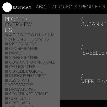
ABOUT
PROJECTS
PEOPLE
PL
PEOPLE
SUSANNE
OVERVIEW
LIST
©
A
B
C
D
E
F
G
H
I
J
K
L
M
N
O
P
Q
R
S
T
U
V
W
Y
Z
MISE EN SCÈNE
CHORÉGRAPHIE
ISABELLE
DANSE
SCÉNOGRAPHIE
COMPOSITION MUSICALE
CALLIGRAPHIE
CONSEIL MUSICAL
MUSIQUE EN DIRECT
ASSISTANT
VEERLE 
CHORÉGRAPHE
DRAMATURGIE
CONSEIL ARTISTIQUE
COSTUMES
COSTUMES