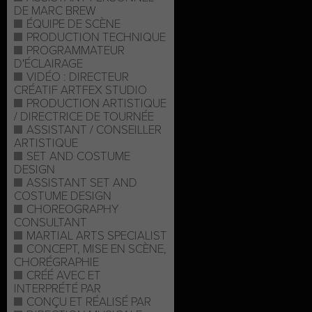
DE MARC BREW
ÉQUIPE DE SCÈNE
PRODUCTION TECHNIQUE
PROGRAMMATEUR
D'ÉCLAIRAGE
VIDÉO : DIRECTEUR
CRÉATIF ARTFEX STUDIO
PRODUCTION ARTISTIQUE
/ DIRECTRICE DE TOURNÉE
ASSISTANT / CONSEILLER
ARTISTIQUE
SET AND COSTUME
DESIGN
ASSISTANT SET AND
COSTUME DESIGN
CHOREOGRAPHY
CONSULTANT
MARTIAL ARTS SPECIALIST
CONCEPT, MISE EN SCÈNE,
CHORÉGRAPHIE
CRÉÉ AVEC ET
INTERPRÉTÉ PAR
CONÇU ET RÉALISÉ PAR