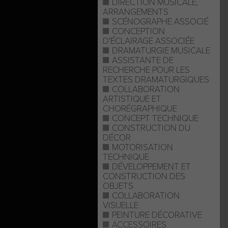
DIRECTION MUSICALE,
ARRANGEMENTS
SCÉNOGRAPHE ASSOCIÉ
CONCEPTION
D'ÉCLAIRAGE ASSOCIÉE
DRAMATURGIE MUSICALE
ASSISTANTE DE
RECHERCHE POUR LES
TEXTES DRAMATURGIQUES
COLLABORATION
ARTISTIQUE ET
CHORÉGRAPHIQUE
CONCEPT TECHNIQUE
CONSTRUCTION DU
DÉCOR
MOTORISATION
TECHNIQUE
DÉVELOPPEMENT ET
CONSTRUCTION DES
OBJETS
COLLABORATION
VISUELLE
PEINTURE DÉCORATIVE
ACCESSOIRES