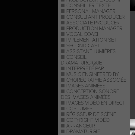
CONSEILLER TEXTE
PERSONAL MANAGER
CONSULTANT PRODUCER
ASSOCIATE PRODUCER
PRODUCTION MANAGER
VOCAL COACH
IMPLEMENTATION SET
SECOND CAST
ASSISTANT LUMIÈRES
CONSEIL
DRAMATURGIQUE
INTERPRÉTÉ PAR
MUSIC ENGINEERED BY
CHORÉGRAPHE ASSOCIÉE
IMAGES ANIMÉES
CONCEPTION SONORE
DES IMAGES ANIMÉES
IMAGES VIDÉO EN DIRECT
COSTUMES
RÉGISSEUR DE SCÈNE
COPYRIGHT VIDÉO
ARRANGEUR
DRAMATURGIE