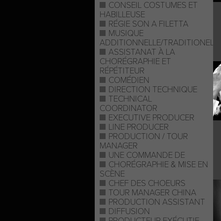
CONSEIL COSTUMES ET
HABILLEUSE
RÉGIE SON A FILETTA
MUSIQUE
ADDITIONNELLE/TRADITIONELL
ASSISTANAT À LA
CHORÉGRAPHIE ET
RÉPÉTITEUR
COMÉDIEN
DIRECTION TECHNIQUE
TECHNICAL
COORDINATOR
EXECUTIVE PRODUCER
LINE PRODUCER
PRODUCTION / TOUR
MANAGER
UNE COMMANDE DE
CHORÉGRAPHIE & MISE EN
SCÈNE
CHEF DES CHOEURS
TOUR MANAGER CHINA
PRODUCTION ASSISTANT
DIFFUSION
PRODUCTEUR EXÉCUTIF