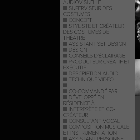
AUDIOVISUELLE
SUPERVISEUR DES
COSTUMES
CONCEPT
STYLISTE ET CRÉATEUR
DES COSTUMES DE
THÉÂTRE
ASSISTANT SET DESIGN
DÉSIGN
CONSEILS D'ÉCLAIRAGE
PRODUCTEUR CRÉATIF ET
EXÉCUTIF
DESCRIPTION AUDIO
TECHNIQUE VIDÉO
CO-COMMANDÉ PAR
DÉVELOPPÉ EN
RÉSIDENCE À
INTERPRÈTE ET CO-
CRÉATEUR
CONSULTANT VOCAL
COMPOSITION MUSICALE
ET INSTRUMENTATION
ASSISTANT PERSONNEL