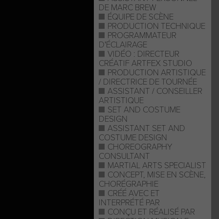
DE MARC BREW
ÉQUIPE DE SCÈNE
PRODUCTION TECHNIQUE
PROGRAMMATEUR
D'ÉCLAIRAGE
VIDÉO : DIRECTEUR
CRÉATIF ARTFEX STUDIO
PRODUCTION ARTISTIQUE
/ DIRECTRICE DE TOURNÉE
ASSISTANT / CONSEILLER
ARTISTIQUE
SET AND COSTUME
DESIGN
ASSISTANT SET AND
COSTUME DESIGN
CHOREOGRAPHY
CONSULTANT
MARTIAL ARTS SPECIALIST
CONCEPT, MISE EN SCÈNE,
CHORÉGRAPHIE
CRÉÉ AVEC ET
INTERPRÉTÉ PAR
CONÇU ET RÉALISÉ PAR