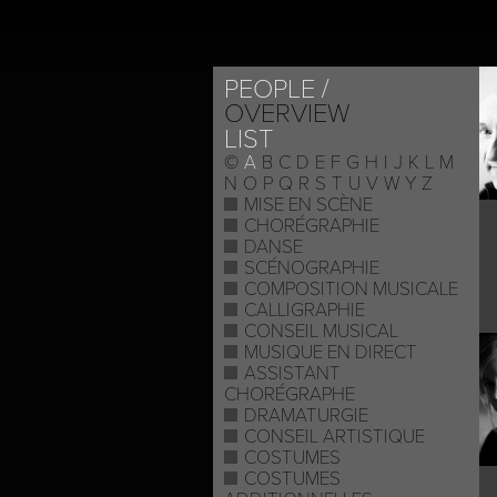
ABOUT
PROJE
PEOPLE
OVERVIEW
LIST
©
A
B
C
D
E
F
G
H
I
J
K
L
M
N
O
P
Q
R
S
T
U
V
W
Y
Z
MISE EN SCÈNE
CHORÉGRAPHIE
DANSE
SCÉNOGRAPHIE
COMPOSITION MUSICALE
CALLIGRAPHIE
CONSEIL MUSICAL
MUSIQUE EN DIRECT
ASSISTANT
CHORÉGRAPHE
DRAMATURGIE
CONSEIL ARTISTIQUE
COSTUMES
COSTUMES