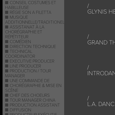
CONSEIL COSTUMES ET
HABILLEUSE
GLYNIS 
RÉGIE SON A FILETTA
MUSIQUE
ADDITIONNELLE/TRADITIONELLE
ASSISTANAT À LA
CHORÉGRAPHIE ET
RÉPÉTITEUR
GRAND TH
COMÉDIEN
DIRECTION TECHNIQUE
TECHNICAL
COORDINATOR
EXECUTIVE PRODUCER
LINE PRODUCER
PRODUCTION / TOUR
INTRODA
MANAGER
UNE COMMANDE DE
CHORÉGRAPHIE & MISE EN
SCÈNE
CHEF DES CHOEURS
TOUR MANAGER CHINA
L.A. DAN
PRODUCTION ASSISTANT
DIFFUSION
PRODUCTEUR EXÉCUTIF