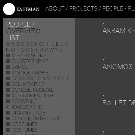
ABOUT
PROJECTS
PEOPLE
PL
PEOPLE
AKRAM K
OVERVIEW
LIST
©
A
B
C
D
E
F
G
H
I
J
K
L
M
N
O
P
Q
R
S
T
U
V
W
Y
Z
MISE EN SCÈNE
CHORÉGRAPHIE
ANOMOS 
DANSE
SCÉNOGRAPHIE
COMPOSITION MUSICALE
CALLIGRAPHIE
CONSEIL MUSICAL
MUSIQUE EN DIRECT
ASSISTANT
BALLET D
CHORÉGRAPHE
DRAMATURGIE
CONSEIL ARTISTIQUE
COSTUMES
COSTUMES