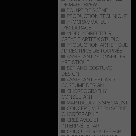
DE MARC BREW
ÉQUIPE DE SCÈNE
PRODUCTION TECHNIQUE
PROGRAMMATEUR
D'ÉCLAIRAGE
VIDÉO : DIRECTEUR
CRÉATIF ARTFEX STUDIO
PRODUCTION ARTISTIQUE
/ DIRECTRICE DE TOURNÉE
ASSISTANT / CONSEILLER
ARTISTIQUE
SET AND COSTUME
DESIGN
ASSISTANT SET AND
COSTUME DESIGN
CHOREOGRAPHY
CONSULTANT
MARTIAL ARTS SPECIALIST
CONCEPT, MISE EN SCÈNE,
CHORÉGRAPHIE
CRÉÉ AVEC ET
INTERPRÉTÉ PAR
CONÇU ET RÉALISÉ PAR