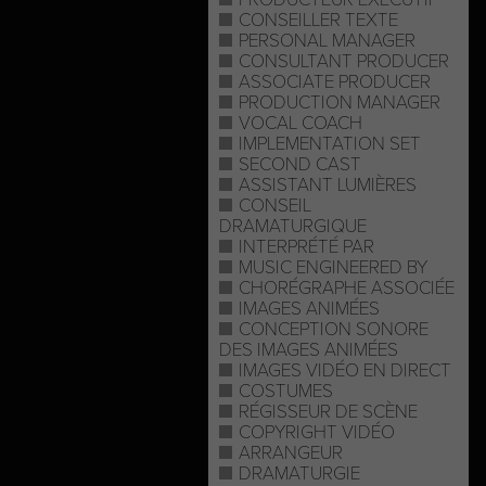
CONSEILLER TEXTE
PERSONAL MANAGER
CONSULTANT PRODUCER
ASSOCIATE PRODUCER
PRODUCTION MANAGER
VOCAL COACH
IMPLEMENTATION SET
SECOND CAST
ASSISTANT LUMIÈRES
CONSEIL
DRAMATURGIQUE
INTERPRÉTÉ PAR
MUSIC ENGINEERED BY
CHORÉGRAPHE ASSOCIÉE
IMAGES ANIMÉES
CONCEPTION SONORE
DES IMAGES ANIMÉES
IMAGES VIDÉO EN DIRECT
COSTUMES
RÉGISSEUR DE SCÈNE
COPYRIGHT VIDÉO
ARRANGEUR
DRAMATURGIE