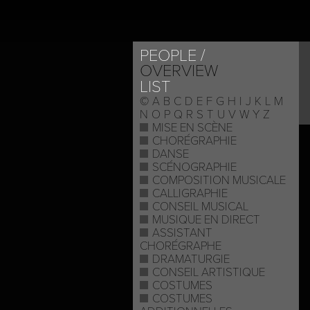
PEOPLE
OVERVIEW
LIST
©
A
B
C
D
E
F
G
H
I
J
K
L
M
N
O
P
Q
R
S
T
U
V
W
Y
Z
MISE EN SCÈNE
CHORÉGRAPHIE
DANSE
SCÉNOGRAPHIE
COMPOSITION MUSICALE
CALLIGRAPHIE
CONSEIL MUSICAL
MUSIQUE EN DIRECT
ASSISTANT
CHORÉGRAPHE
DRAMATURGIE
CONSEIL ARTISTIQUE
COSTUMES
COSTUMES