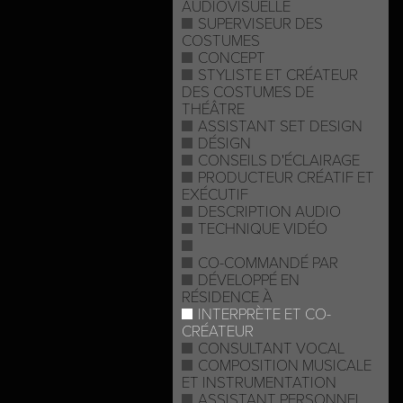
AUDIOVISUELLE
SUPERVISEUR DES
COSTUMES
CONCEPT
STYLISTE ET CRÉATEUR
DES COSTUMES DE
THÉÂTRE
ASSISTANT SET DESIGN
DÉSIGN
CONSEILS D'ÉCLAIRAGE
PRODUCTEUR CRÉATIF ET
EXÉCUTIF
DESCRIPTION AUDIO
TECHNIQUE VIDÉO
CO-COMMANDÉ PAR
DÉVELOPPÉ EN
RÉSIDENCE À
INTERPRÈTE ET CO-
CRÉATEUR
CONSULTANT VOCAL
COMPOSITION MUSICALE
ET INSTRUMENTATION
ASSISTANT PERSONNEL