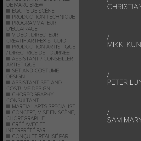
DE MARC BREW
CHRISTIA
ÉQUIPE DE SCÈNE
PRODUCTION TECHNIQUE
PROGRAMMATEUR
D'ÉCLAIRAGE
VIDÉO : DIRECTEUR
CRÉATIF ARTFEX STUDIO
MIKKI KU
PRODUCTION ARTISTIQUE
/ DIRECTRICE DE TOURNÉE
ASSISTANT / CONSEILLER
ARTISTIQUE
SET AND COSTUME
DESIGN
PETER LU
ASSISTANT SET AND
COSTUME DESIGN
CHOREOGRAPHY
CONSULTANT
MARTIAL ARTS SPECIALIST
CONCEPT, MISE EN SCÈNE,
CHORÉGRAPHIE
SAM MAR
CRÉÉ AVEC ET
INTERPRÉTÉ PAR
CONÇU ET RÉALISÉ PAR