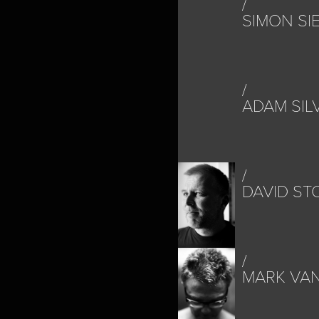
SIMON S
ADAM SI
DAVID S
MARK VA