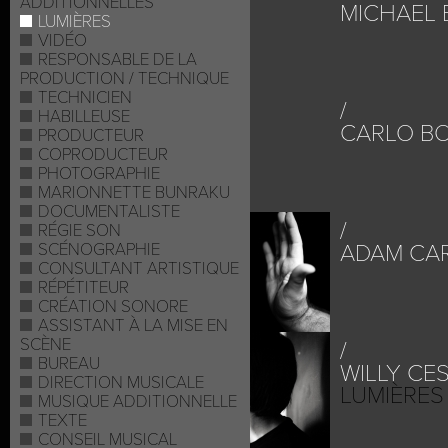
ADDITIONNELLES
MICHAEL 
LUMIÈRES
VIDÉO
RESPONSABLE DE LA
PRODUCTION / TECHNIQUE
TECHNICIEN
HABILLEUSE
CARLO B
PRODUCTEUR
COPRODUCTEUR
PHOTOGRAPHIE
MARIONNETTE BUNRAKU
DOCUMENTALISTE
RÉGIE SON
SCÉNOGRAPHIE
ADAM CA
CONSULTANT ARTISTIQUE
RÉPÉTITEUR
CRÉATION SONORE
ASSISTANT À LA MISE EN
SCÈNE
BUREAU
WILLY CE
DIRECTION MUSICALE
LUMIÈRES
MUSIQUE ADDITIONNELLE
TEXTE
CONSEIL MUSICAL