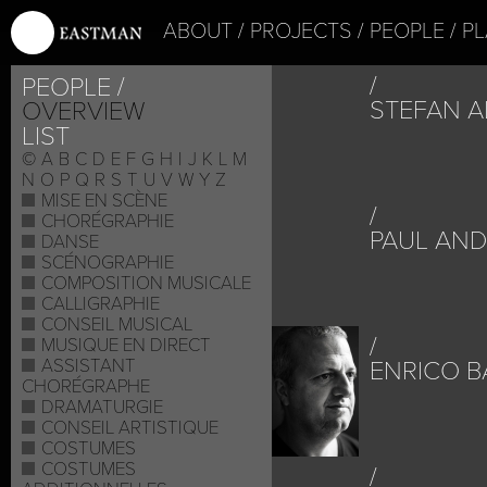
ABOUT
PROJECTS
PEOPLE
PL
PEOPLE
STEFAN A
OVERVIEW
LIST
©
A
B
C
D
E
F
G
H
I
J
K
L
M
N
O
P
Q
R
S
T
U
V
W
Y
Z
MISE EN SCÈNE
CHORÉGRAPHIE
PAUL AN
DANSE
SCÉNOGRAPHIE
COMPOSITION MUSICALE
CALLIGRAPHIE
CONSEIL MUSICAL
MUSIQUE EN DIRECT
ASSISTANT
ENRICO B
CHORÉGRAPHE
DRAMATURGIE
CONSEIL ARTISTIQUE
COSTUMES
COSTUMES