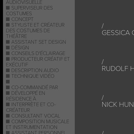
AUDIOVISUELLE
SUPERVISEUR DES
COSTUMES
CONCEPT
STYLISTE ET CRÉATEUR
DES COSTUMES DE
GESSICA 
THÉÂTRE
ASSISTANT SET DESIGN
DÉSIGN
CONSEILS D'ÉCLAIRAGE
PRODUCTEUR CRÉATIF ET
EXÉCUTIF
RUDOLF 
DESCRIPTION AUDIO
TECHNIQUE VIDÉO
CO-COMMANDÉ PAR
DÉVELOPPÉ EN
RÉSIDENCE À
NICK HU
INTERPRÈTE ET CO-
CRÉATEUR
CONSULTANT VOCAL
COMPOSITION MUSICALE
ET INSTRUMENTATION
ASSISTANT PERSONNEL