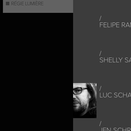
RÉGIE LUMIÈRE
FELIPE R
SHELLY S
LUC SCHA
JEN SCHR