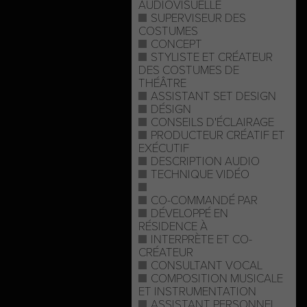
AUDIOVISUELLE
SUPERVISEUR DES
COSTUMES
CONCEPT
STYLISTE ET CRÉATEUR
DES COSTUMES DE
THÉÂTRE
ASSISTANT SET DESIGN
DÉSIGN
CONSEILS D'ÉCLAIRAGE
PRODUCTEUR CRÉATIF ET
EXÉCUTIF
DESCRIPTION AUDIO
TECHNIQUE VIDÉO
CO-COMMANDÉ PAR
DÉVELOPPÉ EN
RÉSIDENCE À
INTERPRÈTE ET CO-
CRÉATEUR
CONSULTANT VOCAL
COMPOSITION MUSICALE
ET INSTRUMENTATION
ASSISTANT PERSONNEL