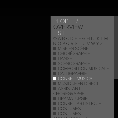
PEOPLE
OVERVIEW
LIST
©
A
B
C
D
E
F
G
H
I
J
K
L
M
N
O
P
Q
R
S
T
U
V
W
Y
Z
MISE EN SCÈNE
CHORÉGRAPHIE
DANSE
SCÉNOGRAPHIE
COMPOSITION MUSICALE
CALLIGRAPHIE
CONSEIL MUSICAL
MUSIQUE EN DIRECT
ASSISTANT
CHORÉGRAPHE
DRAMATURGIE
CONSEIL ARTISTIQUE
COSTUMES
COSTUMES