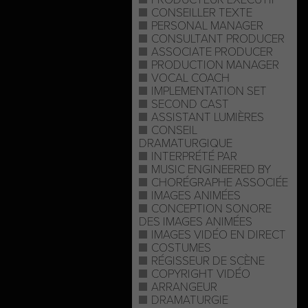
CONSEILLER TEXTE
PERSONAL MANAGER
CONSULTANT PRODUCER
ASSOCIATE PRODUCER
PRODUCTION MANAGER
VOCAL COACH
IMPLEMENTATION SET
SECOND CAST
ASSISTANT LUMIÈRES
CONSEIL
DRAMATURGIQUE
INTERPRÉTÉ PAR
MUSIC ENGINEERED BY
CHORÉGRAPHE ASSOCIÉE
IMAGES ANIMÉES
CONCEPTION SONORE
DES IMAGES ANIMÉES
IMAGES VIDÉO EN DIRECT
COSTUMES
RÉGISSEUR DE SCÈNE
COPYRIGHT VIDÉO
ARRANGEUR
DRAMATURGIE