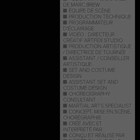
DE MARC BREW
ÉQUIPE DE SCÈNE
PRODUCTION TECHNIQUE
PROGRAMMATEUR
D'ÉCLAIRAGE
VIDÉO : DIRECTEUR
CRÉATIF ARTFEX STUDIO
PRODUCTION ARTISTIQUE
/ DIRECTRICE DE TOURNÉE
ASSISTANT / CONSEILLER
ARTISTIQUE
SET AND COSTUME
DESIGN
ASSISTANT SET AND
COSTUME DESIGN
CHOREOGRAPHY
CONSULTANT
MARTIAL ARTS SPECIALIST
CONCEPT, MISE EN SCÈNE,
CHORÉGRAPHIE
CRÉÉ AVEC ET
INTERPRÉTÉ PAR
CONÇU ET RÉALISÉ PAR