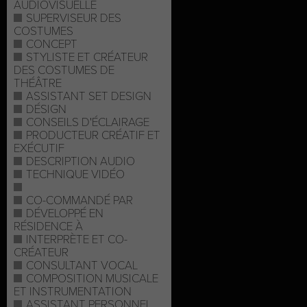
AUDIOVISUELLE
SUPERVISEUR DES
COSTUMES
CONCEPT
STYLISTE ET CRÉATEUR
DES COSTUMES DE
THÉÂTRE
ASSISTANT SET DESIGN
DÉSIGN
CONSEILS D'ÉCLAIRAGE
PRODUCTEUR CRÉATIF ET
EXÉCUTIF
DESCRIPTION AUDIO
TECHNIQUE VIDÉO
CO-COMMANDÉ PAR
DÉVELOPPÉ EN
RÉSIDENCE À
INTERPRÈTE ET CO-
CRÉATEUR
CONSULTANT VOCAL
COMPOSITION MUSICALE
ET INSTRUMENTATION
ASSISTANT PERSONNEL