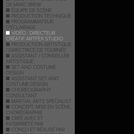
DE MARC BREW
ÉQUIPE DE SCÈNE
PRODUCTION TECHNIQUE
PROGRAMMATEUR
D'ÉCLAIRAGE
VIDÉO : DIRECTEUR
CRÉATIF ARTFEX STUDIO
PRODUCTION ARTISTIQUE
/ DIRECTRICE DE TOURNÉE
ASSISTANT / CONSEILLER
ARTISTIQUE
SET AND COSTUME
DESIGN
ASSISTANT SET AND
COSTUME DESIGN
CHOREOGRAPHY
CONSULTANT
MARTIAL ARTS SPECIALIST
CONCEPT, MISE EN SCÈNE,
CHORÉGRAPHIE
CRÉÉ AVEC ET
INTERPRÉTÉ PAR
CONÇU ET RÉALISÉ PAR