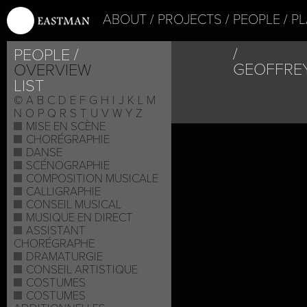
ABOUT
PROJECTS
PEOPLE
PL
PEOPLE
GEOFFRE
OVERVIEW
LIST
©
A
B
C
D
E
F
G
H
I
J
K
L
M
N
O
P
Q
R
S
T
U
V
W
Y
Z
MISE EN SCÈNE
CHORÉGRAPHIE
DANSE
SCÉNOGRAPHIE
COMPOSITION MUSICALE
CALLIGRAPHIE
CONSEIL MUSICAL
MUSIQUE EN DIRECT
ASSISTANT
CHORÉGRAPHE
DRAMATURGIE
CONSEIL ARTISTIQUE
COSTUMES
COSTUMES