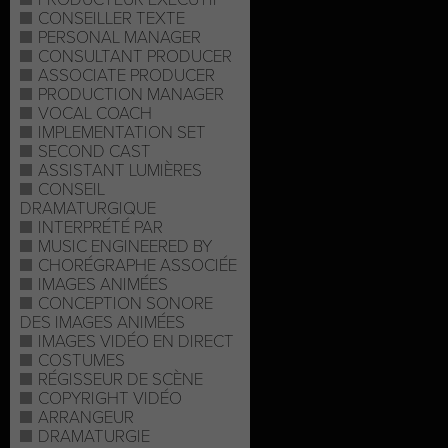
CONSEILLER TEXTE
PERSONAL MANAGER
CONSULTANT PRODUCER
ASSOCIATE PRODUCER
PRODUCTION MANAGER
VOCAL COACH
IMPLEMENTATION SET
SECOND CAST
ASSISTANT LUMIÈRES
CONSEIL
DRAMATURGIQUE
INTERPRÉTÉ PAR
MUSIC ENGINEERED BY
CHORÉGRAPHE ASSOCIÉE
IMAGES ANIMÉES
CONCEPTION SONORE
DES IMAGES ANIMÉES
IMAGES VIDÉO EN DIRECT
COSTUMES
RÉGISSEUR DE SCÈNE
COPYRIGHT VIDÉO
ARRANGEUR
DRAMATURGIE