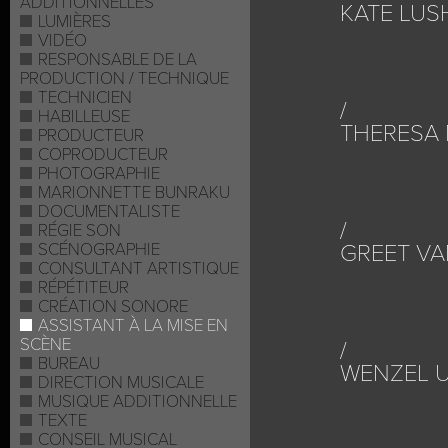
ADDITIONNELLES
KATE LUS
LUMIÈRES
VIDÉO
RESPONSABLE DE LA
PRODUCTION / TECHNIQUE
TECHNICIEN
HABILLEUSE
THERESA 
PRODUCTEUR
COPRODUCTEUR
PHOTOGRAPHIE
MARIONNETTE BUNRAKU
DOCUMENTALISTE
RÉGIE SON
SCÉNOGRAPHIE
GREET VA
CONSULTANT ARTISTIQUE
RÉPÉTITEUR
CRÉATION SONORE
ASSISTANT À LA MISE EN
SCÈNE
BUREAU
WENZEL U
DIRECTION MUSICALE
MUSIQUE ADDITIONNELLE
TEXTE
CONSEIL MUSICAL