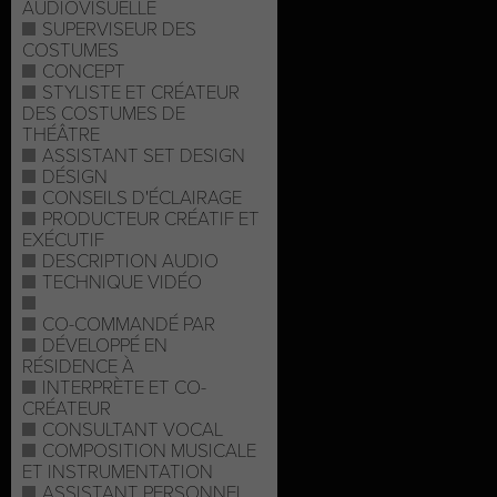
AUDIOVISUELLE
SUPERVISEUR DES
COSTUMES
CONCEPT
STYLISTE ET CRÉATEUR
DES COSTUMES DE
THÉÂTRE
ASSISTANT SET DESIGN
DÉSIGN
CONSEILS D'ÉCLAIRAGE
PRODUCTEUR CRÉATIF ET
EXÉCUTIF
DESCRIPTION AUDIO
TECHNIQUE VIDÉO
CO-COMMANDÉ PAR
DÉVELOPPÉ EN
RÉSIDENCE À
INTERPRÈTE ET CO-
CRÉATEUR
CONSULTANT VOCAL
COMPOSITION MUSICALE
ET INSTRUMENTATION
ASSISTANT PERSONNEL