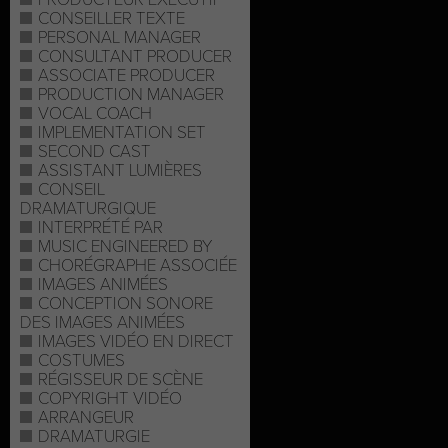
CONSEILLER TEXTE
PERSONAL MANAGER
CONSULTANT PRODUCER
ASSOCIATE PRODUCER
PRODUCTION MANAGER
VOCAL COACH
IMPLEMENTATION SET
SECOND CAST
ASSISTANT LUMIÈRES
CONSEIL
DRAMATURGIQUE
INTERPRÉTÉ PAR
MUSIC ENGINEERED BY
CHORÉGRAPHE ASSOCIÉE
IMAGES ANIMÉES
CONCEPTION SONORE
DES IMAGES ANIMÉES
IMAGES VIDÉO EN DIRECT
COSTUMES
RÉGISSEUR DE SCÈNE
COPYRIGHT VIDÉO
ARRANGEUR
DRAMATURGIE