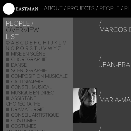
ABOUT
PROJECTS
PEOPLE
PL
PEOPLE
MARCOS 
OVERVIEW
LIST
©
A
B
C
D
E
F
G
H
I
J
K
L
M
N
O
P
Q
R
S
T
U
V
W
Y
Z
MISE EN SCÈNE
CHORÉGRAPHIE
JEAN-FRA
DANSE
SCÉNOGRAPHIE
COMPOSITION MUSICALE
CALLIGRAPHIE
CONSEIL MUSICAL
MUSIQUE EN DIRECT
ASSISTANT
MARIA-M
CHORÉGRAPHE
DRAMATURGIE
CONSEIL ARTISTIQUE
COSTUMES
COSTUMES