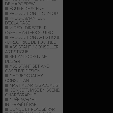
DE MARC BREW
ÉQUIPE DE SCÈNE
PRODUCTION TECHNIQUE
PROGRAMMATEUR
D'ÉCLAIRAGE
VIDÉO : DIRECTEUR
CRÉATIF ARTFEX STUDIO
PRODUCTION ARTISTIQUE
/ DIRECTRICE DE TOURNÉE
ASSISTANT / CONSEILLER
ARTISTIQUE
SET AND COSTUME
DESIGN
ASSISTANT SET AND
COSTUME DESIGN
CHOREOGRAPHY
CONSULTANT
MARTIAL ARTS SPECIALIST
CONCEPT, MISE EN SCÈNE,
CHORÉGRAPHIE
CRÉÉ AVEC ET
INTERPRÉTÉ PAR
CONÇU ET RÉALISÉ PAR