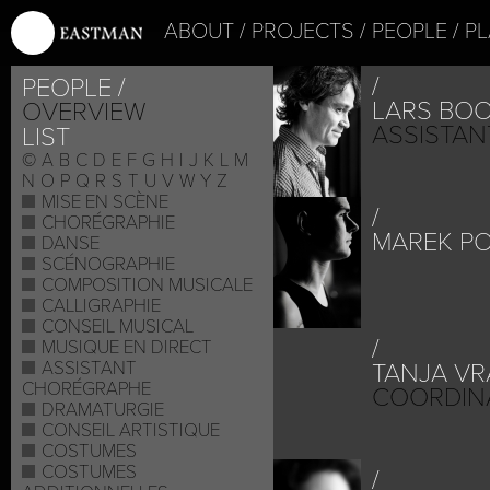
ABOUT
PROJECTS
PEOPLE
PL
PEOPLE
LARS BO
OVERVIEW
ASSISTAN
LIST
©
A
B
C
D
E
F
G
H
I
J
K
L
M
N
O
P
Q
R
S
T
U
V
W
Y
Z
MISE EN SCÈNE
CHORÉGRAPHIE
MAREK P
DANSE
SCÉNOGRAPHIE
COMPOSITION MUSICALE
CALLIGRAPHIE
CONSEIL MUSICAL
MUSIQUE EN DIRECT
ASSISTANT
TANJA V
CHORÉGRAPHE
COORDINA
DRAMATURGIE
CONSEIL ARTISTIQUE
COSTUMES
COSTUMES