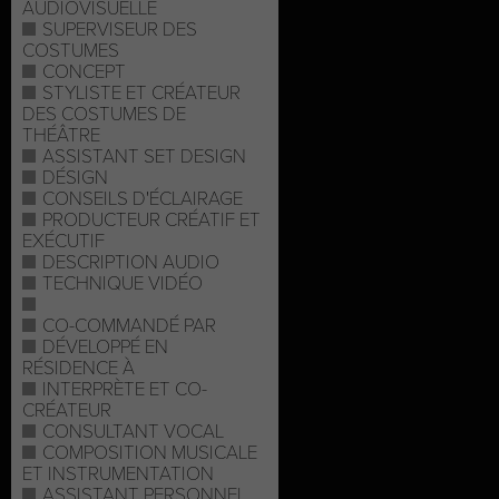
AUDIOVISUELLE
SUPERVISEUR DES
COSTUMES
CONCEPT
STYLISTE ET CRÉATEUR
DES COSTUMES DE
THÉÂTRE
ASSISTANT SET DESIGN
DÉSIGN
CONSEILS D'ÉCLAIRAGE
PRODUCTEUR CRÉATIF ET
EXÉCUTIF
DESCRIPTION AUDIO
TECHNIQUE VIDÉO
CO-COMMANDÉ PAR
DÉVELOPPÉ EN
RÉSIDENCE À
INTERPRÈTE ET CO-
CRÉATEUR
CONSULTANT VOCAL
COMPOSITION MUSICALE
ET INSTRUMENTATION
ASSISTANT PERSONNEL