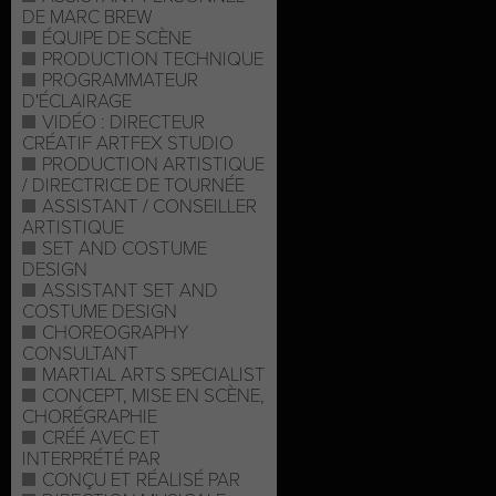
DE MARC BREW
ÉQUIPE DE SCÈNE
PRODUCTION TECHNIQUE
PROGRAMMATEUR
D'ÉCLAIRAGE
VIDÉO : DIRECTEUR
CRÉATIF ARTFEX STUDIO
PRODUCTION ARTISTIQUE
/ DIRECTRICE DE TOURNÉE
ASSISTANT / CONSEILLER
ARTISTIQUE
SET AND COSTUME
DESIGN
ASSISTANT SET AND
COSTUME DESIGN
CHOREOGRAPHY
CONSULTANT
MARTIAL ARTS SPECIALIST
CONCEPT, MISE EN SCÈNE,
CHORÉGRAPHIE
CRÉÉ AVEC ET
INTERPRÉTÉ PAR
CONÇU ET RÉALISÉ PAR