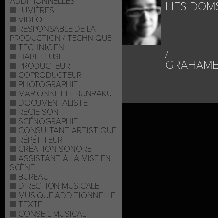
ADDITIONNELLES
LIES DOM
LUMIÈRES
VIDÉO
RESPONSABLE DE LA
PRODUCTION / TECHNIQUE
TECHNICIEN
HABILLEUSE
GRAHAME
PRODUCTEUR
COPRODUCTEUR
PHOTOGRAPHIE
MARIONNETTE BUNRAKU
DOCUMENTALISTE
RÉGIE SON
SCÉNOGRAPHIE
CONSULTANT ARTISTIQUE
RÉPÉTITEUR
CRÉATION SONORE
ASSISTANT À LA MISE EN
SCÈNE
BUREAU
DIRECTION MUSICALE
MUSIQUE ADDITIONNELLE
TEXTE
CONSEIL MUSICAL