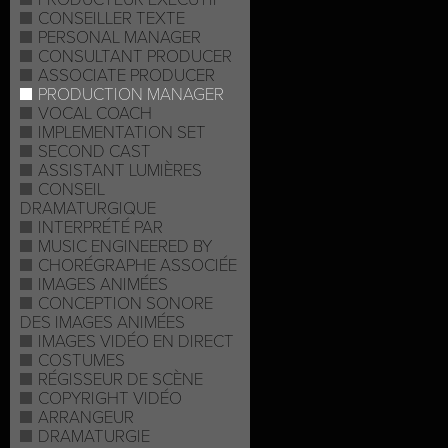
CONSEILLER TEXTE
PERSONAL MANAGER
CONSULTANT PRODUCER
ASSOCIATE PRODUCER
PRODUCTION MANAGER
VOCAL COACH
IMPLEMENTATION SET
SECOND CAST
ASSISTANT LUMIÈRES
CONSEIL
DRAMATURGIQUE
INTERPRÉTÉ PAR
MUSIC ENGINEERED BY
CHORÉGRAPHE ASSOCIÉE
IMAGES ANIMÉES
CONCEPTION SONORE
DES IMAGES ANIMÉES
IMAGES VIDÉO EN DIRECT
COSTUMES
RÉGISSEUR DE SCÈNE
COPYRIGHT VIDÉO
ARRANGEUR
DRAMATURGIE